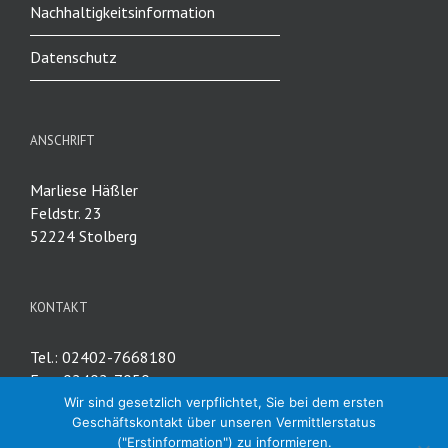
Nachhaltigkeitsinformation
Datenschutz
ANSCHRIFT
Marliese Häßler
Feldstr. 23
52224 Stolberg
KONTAKT
Tel.: 02402-7668180
Fax: 02402-7050
E-Mail:
info@mhaessler.de
Wir sind gesetzlich verpflichtet, Sie bei dem ersten
Geschäftskontakt über unseren Vermittlerstatus
("Erstinformation") zu informieren.