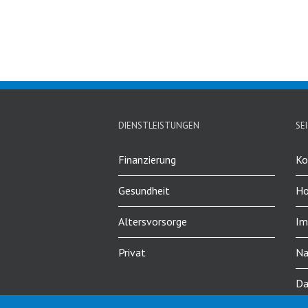
DIENSTLEISTUNGEN
SE
Finanzierung
Ko
Gesundheit
H
Altersvorsorge
Im
Privat
Na
Da